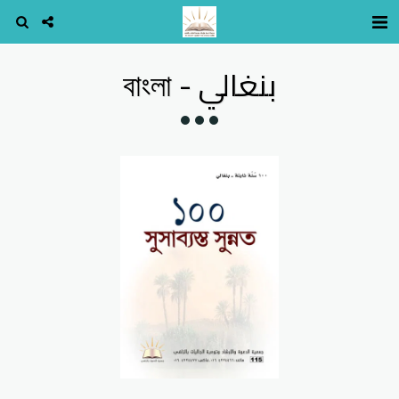
بنغالي - বাংলা