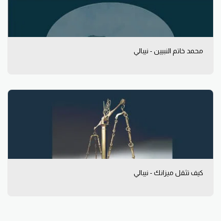
محمد خاتم النبيين - نيبالي
كيف تثقل ميزانك - نيبالي