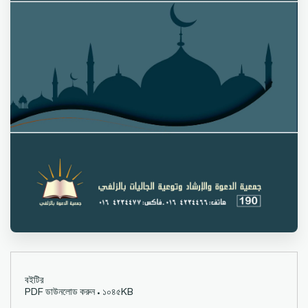
বইটির
PDF ডাউনলোড করুন • ১০৪৫KB